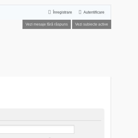
Înregistrare
Autentificare
Vezi mesaje fără răspuns
Vezi subiecte active