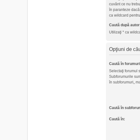
cuvânt ce nu trebu
în paranteze dacă n
ca wildcard pentru
Caută după autor
Utilizaţi * ca wild
Opţiuni de că
Caută în forumuri
Selectaţi forumul s
Subforumurile sun
în subforumuri„ ma
Caută în subforu
Caută în: