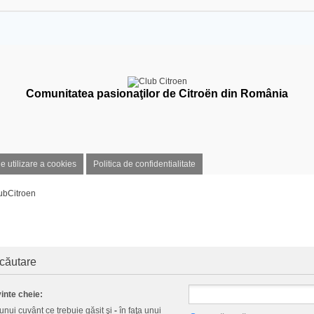
Comunitatea pasionaţilor de Citroën din România
de utilizare a cookies
Politica de confidentialitate
ubCitroen
 căutare
inte cheie:
 unui cuvânt ce trebuie găsit şi
-
în faţa unui