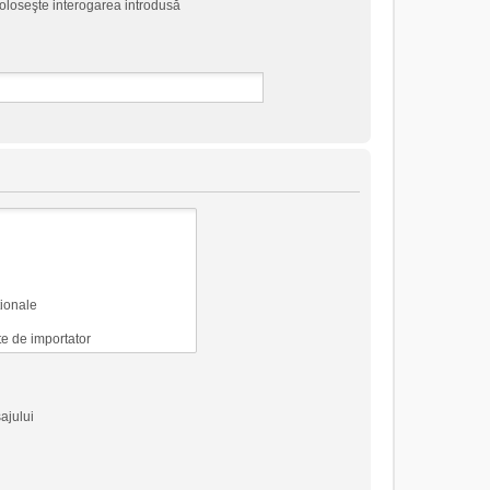
foloseşte interogarea introdusă
ajului