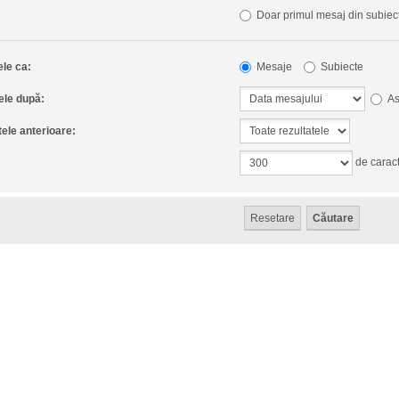
Doar primul mesaj din subiec
ele ca:
Mesaje
Subiecte
ele după:
As
tele anterioare:
de caract
: