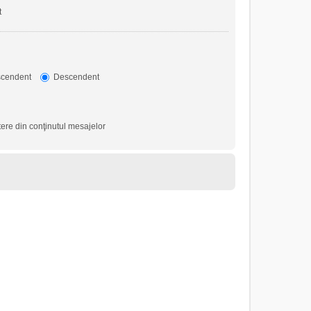
t
cendent
Descendent
ere din conţinutul mesajelor