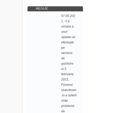
MESAJE
07.05.202
1 - Ca
urmare a
unor
update-uri
efectuate
pe
serverul
de
gazduire
in 5
februarie
2021,
Forumul
clubcitroen
.ro a suferit
niste
probleme
de