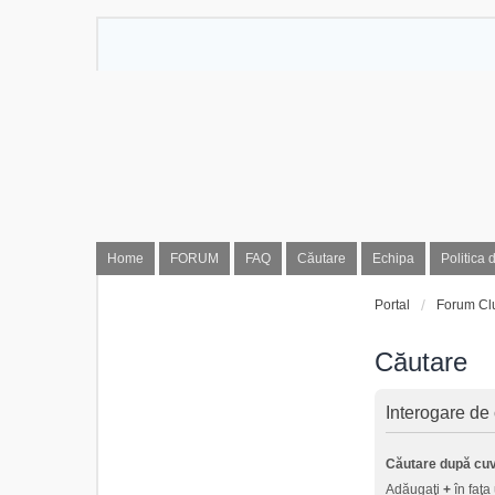
Home
FORUM
FAQ
Căutare
Echipa
Politica 
Portal
Forum Cl
Căutare
Interogare de
Căutare după cuv
Adăugaţi
+
în faţa