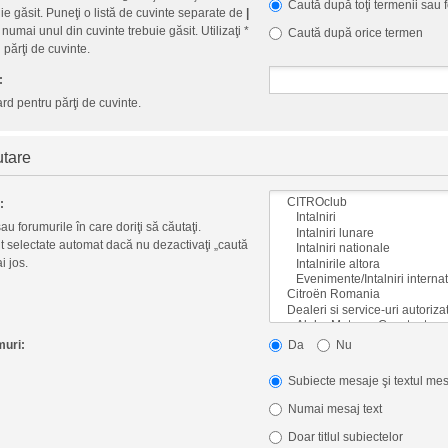
Caută după toţi termenii sau 
ie găsit. Puneţi o listă de cuvinte separate de
|
umai unul din cuvinte trebuie găsit. Utilizaţi *
Caută după orice termen
 părţi de cuvinte.
:
card pentru părţi de cuvinte.
utare
:
au forumurile în care doriţi să căutaţi.
t selectate automat dacă nu dezactivaţi „caută
i jos.
muri:
Da
Nu
Subiecte mesaje şi textul mes
Numai mesaj text
Doar titlul subiectelor