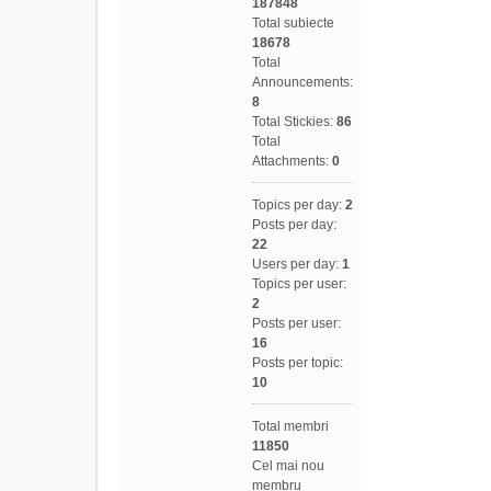
187848
Total subiecte
18678
Total
Announcements:
8
Total Stickies:
86
Total
Attachments:
0
Topics per day:
2
Posts per day:
22
Users per day:
1
Topics per user:
2
Posts per user:
16
Posts per topic:
10
Total membri
11850
Cel mai nou
membru