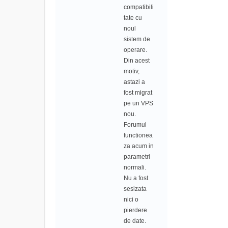
compatibili
tate cu
noul
sistem de
operare.
Din acest
motiv,
astazi a
fost migrat
pe un VPS
nou.
Forumul
functionea
za acum in
parametri
normali.
Nu a fost
sesizata
nici o
pierdere
de date.