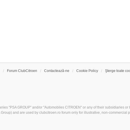
Forum ClubCitroen
Contactează-ne
Cookie Policy
Şterge toate coo
nies "PSA GROUP" and/or "Automobiles CITROEN" or any of their subsidiaries or b
Group) and are used by clubcitroen.ro forum only for illustrative, non-commercial 