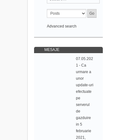
Advanced search
MESAJE
07.05.202
1 - Ca
urmare a
unor
update-uri
efectuate
pe
serverul
de
gazduire
in 5
februarie
2021,