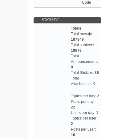
Code
STATISTICI
Totals
Total mesaje
187849
Total subiecte
18679
Total
Announcements:
8
Total Stickies:
86
Total
Attachments:
0
Topics per day:
2
Posts per day:
22
Users per day:
1
Topics per user:
2
Posts per user:
16