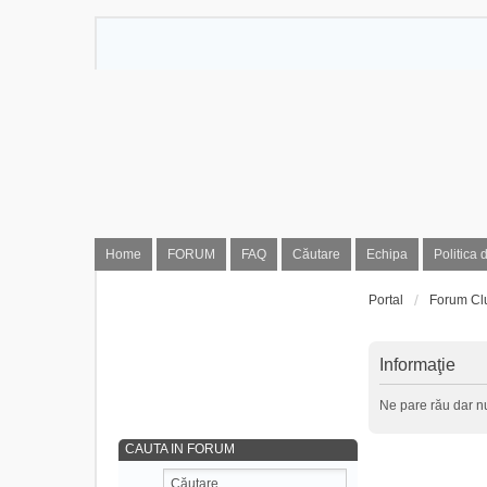
Home
FORUM
FAQ
Căutare
Echipa
Politica 
Portal
Forum Cl
Informaţie
Ne pare rău dar nu
CAUTA IN FORUM