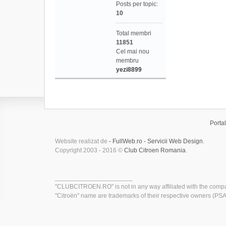
Posts per topic:
10
Total membri
11851
Cel mai nou
membru
yezi8899
Portal
Website realizat de
- FullWeb.ro - Servicii Web Design
.
Copyright 2003 - 2016 ©
Club Citroen Romania
.
______________________
"CLUBCITROEN.RO" is not in any way affiliated with the compa
"Citroën" name are trademarks of their respective owners (PSA 