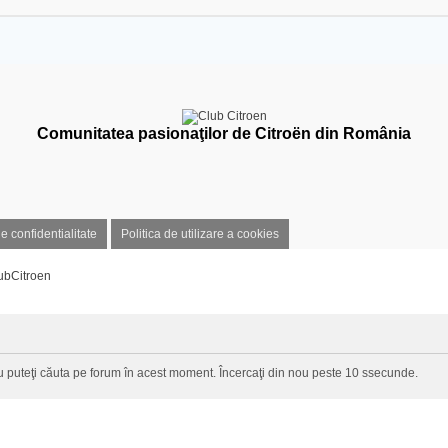
Comunitatea pasionaţilor de Citroën din România
de confidentialitate
Politica de utilizare a cookies
ubCitroen
 puteţi căuta pe forum în acest moment. Încercaţi din nou peste 10 ssecunde.