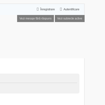
Înregistrare
Autentificare
Vezi mesaje fără răspuns
Vezi subiecte active