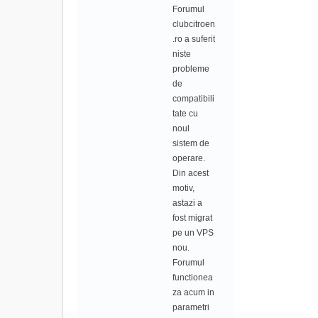
Forumul
clubcitroen
.ro a suferit
niste
probleme
de
compatibili
tate cu
noul
sistem de
operare.
Din acest
motiv,
astazi a
fost migrat
pe un VPS
nou.
Forumul
functionea
za acum in
parametri