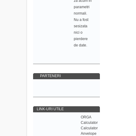
za acum in
parametri
normali.
Nu a fost
sesizata
nici o
pierdere
de date.
PARTENERI
LINK-URI UTILE
ORGA
Calculator
Calculator
Anvelope