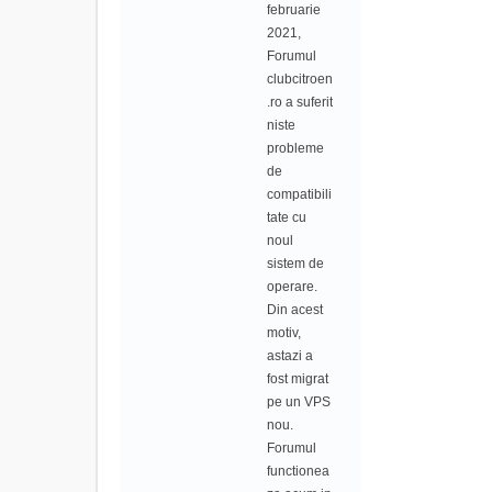
februarie
2021,
Forumul
clubcitroen
.ro a suferit
niste
probleme
de
compatibili
tate cu
noul
sistem de
operare.
Din acest
motiv,
astazi a
fost migrat
pe un VPS
nou.
Forumul
functionea