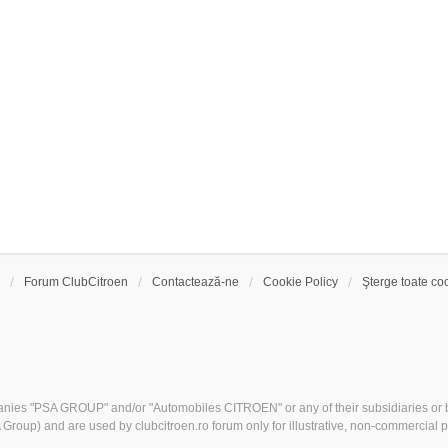
Forum ClubCitroen
Contactează-ne
Cookie Policy
Şterge toate coo
nies "PSA GROUP" and/or "Automobiles CITROEN" or any of their subsidiaries or b
Group) and are used by clubcitroen.ro forum only for illustrative, non-commercial 