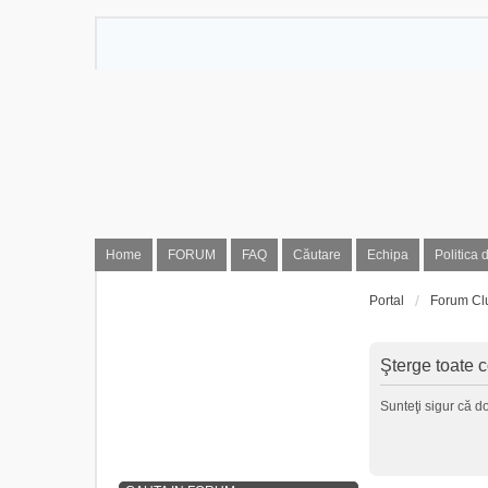
Home
FORUM
FAQ
Căutare
Echipa
Politica 
Portal
Forum Cl
Şterge toate c
Sunteţi sigur că do