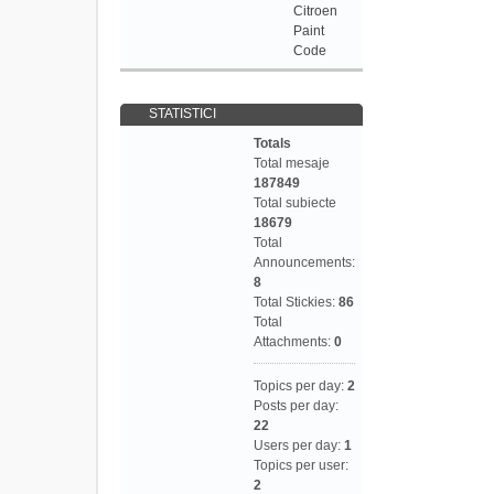
Citroen
Paint
Code
STATISTICI
Totals
Total mesaje
187849
Total subiecte
18679
Total
Announcements:
8
Total Stickies:
86
Total
Attachments:
0
Topics per day:
2
Posts per day:
22
Users per day:
1
Topics per user:
2