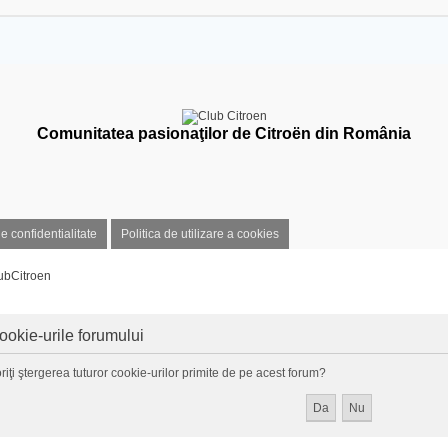
Comunitatea pasionaţilor de Citroën din România
de confidentialitate
Politica de utilizare a cookies
ubCitroen
ookie-urile forumului
riţi ştergerea tuturor cookie-urilor primite de pe acest forum?