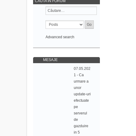
CAUTA IN FORUM
Advanced search
MESAJE
07.05.202
1 - Ca
urmare a
unor
update-uri
efectuate
pe
serverul
de
gazduire
in 5