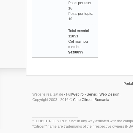
Posts per user:
16
Posts per topic:
10
Total membri
11851
Cel mai nou
membru
yezi8899
Portal
Website realizat de
- FullWeb.ro - Servicii Web Design
.
Copyright 2003 - 2016 ©
Club Citroen Romania
.
______________________
"CLUBCITROEN.RO" is not in any way affiliated with the compa
"Citroën" name are trademarks of their respective owners (PSA 