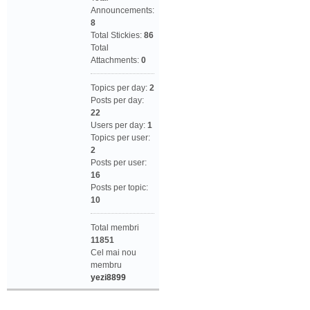
Announcements:
8
Total Stickies:
86
Total
Attachments:
0
Topics per day:
2
Posts per day:
22
Users per day:
1
Topics per user:
2
Posts per user:
16
Posts per topic:
10
Total membri
11851
Cel mai nou
membru
yezi8899