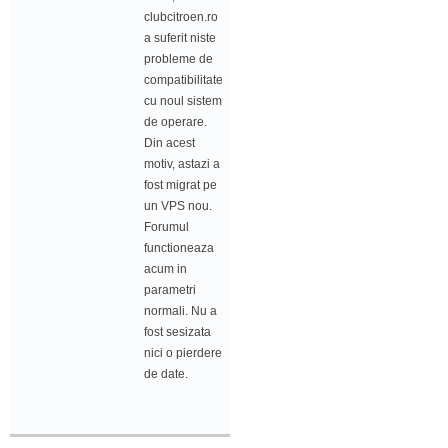
clubcitroen.ro
a suferit niste
probleme de
compatibilitate
cu noul sistem
de operare.
Din acest
motiv, astazi a
fost migrat pe
un VPS nou.
Forumul
functioneaza
acum in
parametri
normali. Nu a
fost sesizata
nici o pierdere
de date.