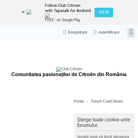
Follow Club Citroen
with Tapatalk for Android
VIEW
FREE - on Google Play
Înregistrare
Autentificare
Comunitatea pasionaţilor de Citroën din România
Portal
Forum ClubCitroen
Şterge toate cookie-urile
forumului
Sunteţi sigur că doriţi ştergerea