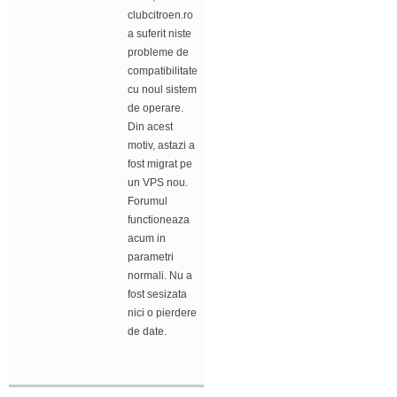
clubcitroen.ro
a suferit niste
probleme de
compatibilitate
cu noul sistem
de operare.
Din acest
motiv, astazi a
fost migrat pe
un VPS nou.
Forumul
functioneaza
acum in
parametri
normali. Nu a
fost sesizata
nici o pierdere
de date.