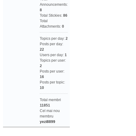
Announcements:
8
Total Stickies:
86
Total
Attachments:
0
Topics per day:
2
Posts per day:
22
Users per day:
1
Topics per user:
2
Posts per user:
16
Posts per topic:
10
Total membri
11851
Cel mai nou
membru
yezi8899