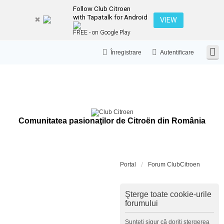
Follow Club Citroen
with Tapatalk for Android
VIEW
FREE - on Google Play
Înregistrare
Autentificare
Comunitatea pasionaţilor de Citroën din România
Portal
Forum ClubCitroen
Şterge toate cookie-urile
forumului
Sunteţi sigur că doriţi ştergerea