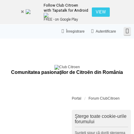
Follow Club Citroen
with Tapatalk for Android
VIEW
FREE - on Google Play
Înregistrare
Autentificare
Comunitatea pasionaţilor de Citroën din România
Portal
Forum ClubCitroen
Şterge toate cookie-urile
forumului
Sunteţi sigur că doriţi ştergerea