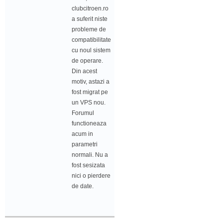
clubcitroen.ro
a suferit niste
probleme de
compatibilitate
cu noul sistem
de operare.
Din acest
motiv, astazi a
fost migrat pe
un VPS nou.
Forumul
functioneaza
acum in
parametri
normali. Nu a
fost sesizata
nici o pierdere
de date.