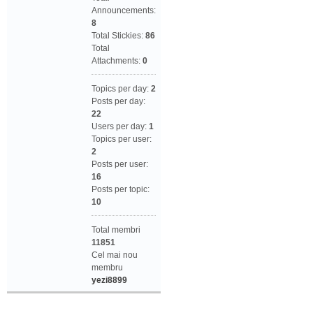
Announcements:
8
Total Stickies:
86
Total
Attachments:
0
Topics per day:
2
Posts per day:
22
Users per day:
1
Topics per user:
2
Posts per user:
16
Posts per topic:
10
Total membri
11851
Cel mai nou
membru
yezi8899