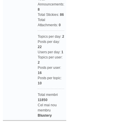
Announcements:
8
Total Stickies:
86
Total
Attachments:
0
Topics per day:
2
Posts per day:
22
Users per day:
1
Topics per user:
2
Posts per user:
16
Posts per topic:
10
Total membri
11850
Cel mai nou
membru
Blustery