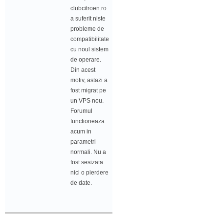
clubcitroen.ro
a suferit niste
probleme de
compatibilitate
cu noul sistem
de operare.
Din acest
motiv, astazi a
fost migrat pe
un VPS nou.
Forumul
functioneaza
acum in
parametri
normali. Nu a
fost sesizata
nici o pierdere
de date.