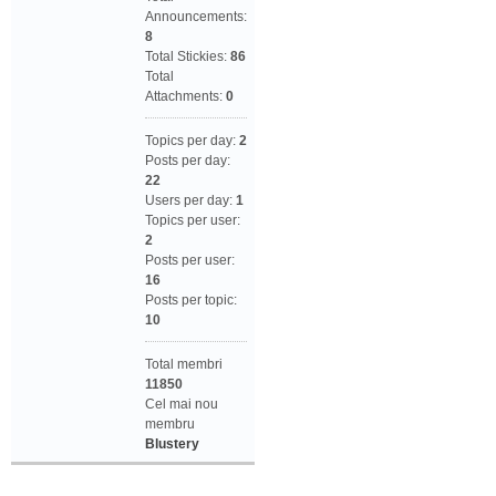
Announcements:
8
Total Stickies:
86
Total
Attachments:
0
Topics per day:
2
Posts per day:
22
Users per day:
1
Topics per user:
2
Posts per user:
16
Posts per topic:
10
Total membri
11850
Cel mai nou
membru
Blustery