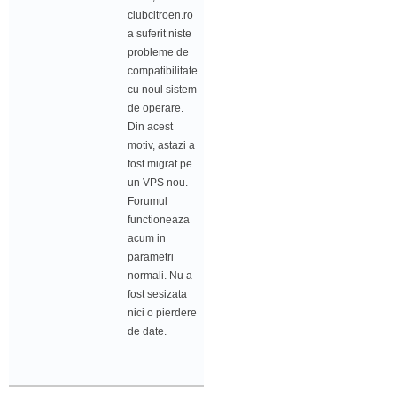
clubcitroen.ro
a suferit niste
probleme de
compatibilitate
cu noul sistem
de operare.
Din acest
motiv, astazi a
fost migrat pe
un VPS nou.
Forumul
functioneaza
acum in
parametri
normali. Nu a
fost sesizata
nici o pierdere
de date.