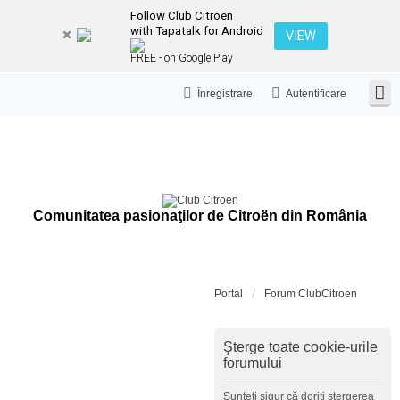
Follow Club Citroen
with Tapatalk for Android
VIEW
FREE - on Google Play
Înregistrare
Autentificare
Comunitatea pasionaţilor de Citroën din România
Portal
Forum ClubCitroen
Şterge toate cookie-urile
forumului
Sunteţi sigur că doriţi ştergerea