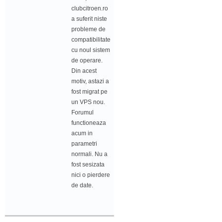
clubcitroen.ro
a suferit niste
probleme de
compatibilitate
cu noul sistem
de operare.
Din acest
motiv, astazi a
fost migrat pe
un VPS nou.
Forumul
functioneaza
acum in
parametri
normali. Nu a
fost sesizata
nici o pierdere
de date.