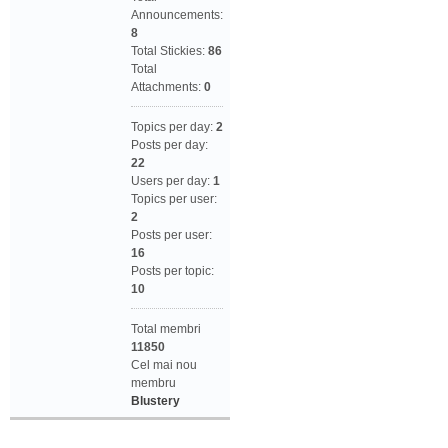
Announcements:
8
Total Stickies:
86
Total
Attachments:
0
Topics per day:
2
Posts per day:
22
Users per day:
1
Topics per user:
2
Posts per user:
16
Posts per topic:
10
Total membri
11850
Cel mai nou
membru
Blustery