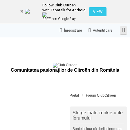
Follow Club Citroen
with Tapatalk for Android
VIEW
FREE - on Google Play
Înregistrare
Autentificare
Comunitatea pasionaţilor de Citroën din România
Portal
Forum ClubCitroen
Şterge toate cookie-urile
forumului
Sunteţi sigur că doriţi ştergerea