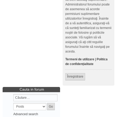
Administratorul forumului poate
de asemenea să acorde
permisiuni suplimentare
utilizatorilor înregistraţi. Înainte
de a vă autentifica, asiguraţi-vă
că sunteţi familiarizat cu termenii
noştri de folosire şi politicile
asociate. Vă rugăm să vă
asiguraţi că aţi citit regulile
forumului înainte să navigaţi pe
acesta.
Termeni de utilizare
|
Politica
de confidenţialitate
Înregistrare
Cauta in forum
Advanced search