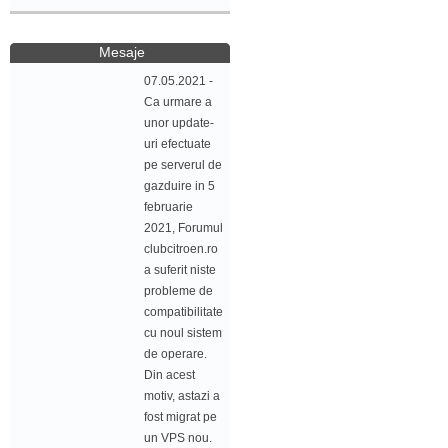
Mesaje
07.05.2021 -
Ca urmare a
unor update-
uri efectuate
pe serverul de
gazduire in 5
februarie
2021, Forumul
clubcitroen.ro
a suferit niste
probleme de
compatibilitate
cu noul sistem
de operare.
Din acest
motiv, astazi a
fost migrat pe
un VPS nou.