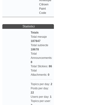
Anvelope
Citroen
Paint
Code
Statistici
Totals
Total mesaje
187847
Total subiecte
18678
Total
Announcements:
8
Total Stickies:
86
Total
Attachments:
0
Topics per day:
2
Posts per day:
22
Users per day:
1
Topics per user: