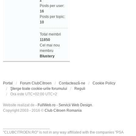
2
Posts per user:
16
Posts per topic:
10
Total membri
11850
Cel mai nou
membru
Blustery
Portal
Forum ClubCitroen
Contactează-ne
Cookie Policy
Şterge toate cookie-urile forumului
Reguli
Ora este UTC+02:00 UTC+2
Website realizat de
- FullWeb.ro - Servicii Web Design
.
Copyright 2003 - 2016 ©
Club Citroen Romania
.
______________________
"CLUBCITROEN.RO" is not in any way affiliated with the companies "PSA