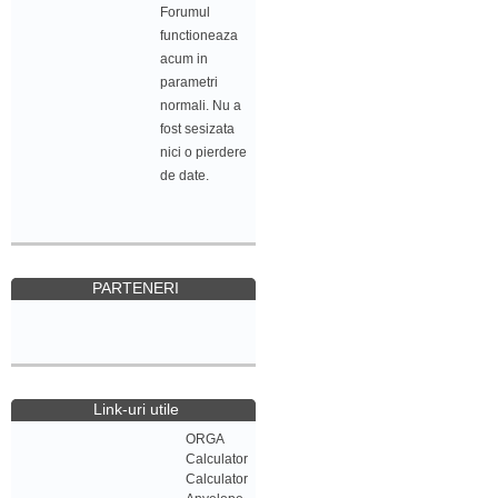
Forumul
functioneaza
acum in
parametri
normali. Nu a
fost sesizata
nici o pierdere
de date.
PARTENERI
Link-uri utile
ORGA
Calculator
Calculator