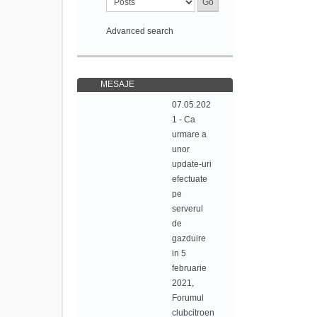
Advanced search
MESAJE
07.05.202
1 - Ca
urmare a
unor
update-uri
efectuate
pe
serverul
de
gazduire
in 5
februarie
2021,
Forumul
clubcitroen