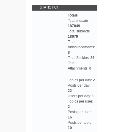
STATISTICI
Totals
Total mesaje
187849
Total subiecte
18679
Total
Announcements:
8
Total Stickies:
86
Total
Attachments:
0
Topics per day:
2
Posts per day:
22
Users per day:
1
Topics per user:
2
Posts per user:
16
Posts per topic:
10