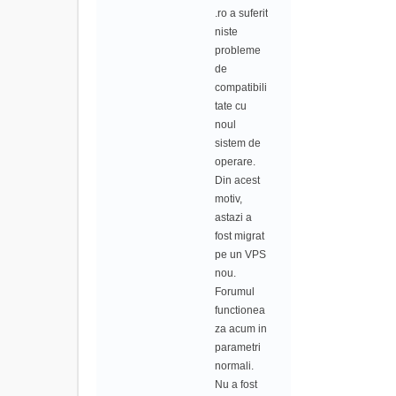
.ro a suferit
niste
probleme
de
compatibili
tate cu
noul
sistem de
operare.
Din acest
motiv,
astazi a
fost migrat
pe un VPS
nou.
Forumul
functionea
za acum in
parametri
normali.
Nu a fost