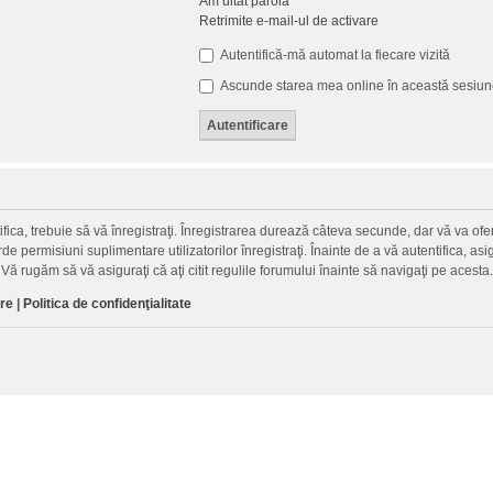
Am uitat parola
Retrimite e-mail-ul de activare
Autentifică-mă automat la fiecare vizită
Ascunde starea mea online în această sesiu
fica, trebuie să vă înregistraţi. Înregistrarea durează câteva secunde, dar vă va ofer
permisiuni suplimentare utilizatorilor înregistraţi. Înainte de a vă autentifica, asigu
. Vă rugăm să vă asiguraţi că aţi citit regulile forumului înainte să navigaţi pe acesta.
are
|
Politica de confidenţialitate