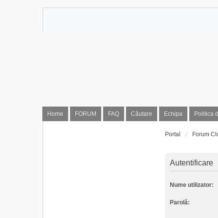
Home
FORUM
FAQ
Căutare
Echipa
Politica 
Portal
Forum Cl
Autentificare
Nume utilizator:
Parolă: