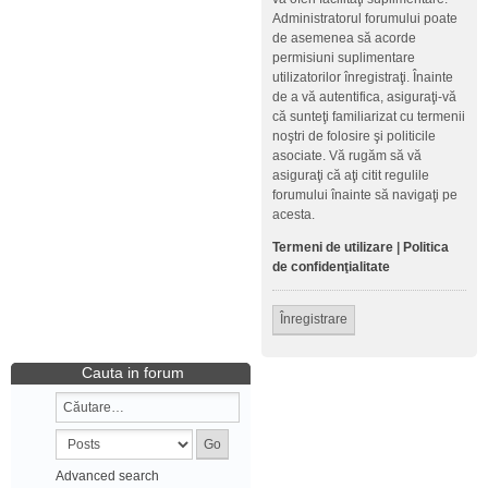
Administratorul forumului poate
de asemenea să acorde
permisiuni suplimentare
utilizatorilor înregistraţi. Înainte
de a vă autentifica, asiguraţi-vă
că sunteţi familiarizat cu termenii
noştri de folosire şi politicile
asociate. Vă rugăm să vă
asiguraţi că aţi citit regulile
forumului înainte să navigaţi pe
acesta.
Termeni de utilizare
|
Politica
de confidenţialitate
Înregistrare
Cauta in forum
Advanced search