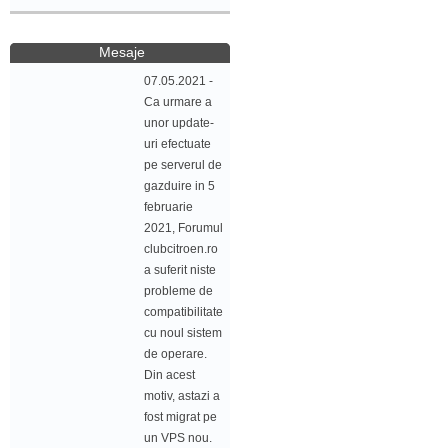
Mesaje
07.05.2021 -
Ca urmare a
unor update-
uri efectuate
pe serverul de
gazduire in 5
februarie
2021, Forumul
clubcitroen.ro
a suferit niste
probleme de
compatibilitate
cu noul sistem
de operare.
Din acest
motiv, astazi a
fost migrat pe
un VPS nou.