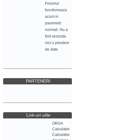
Forumul
functioneaza
acum in
parametri
normali. Nu a
fost sesizata
nici o pierdere
de date.
PARTENERI
Link-uri utile
ORGA
Calculator
Calculator