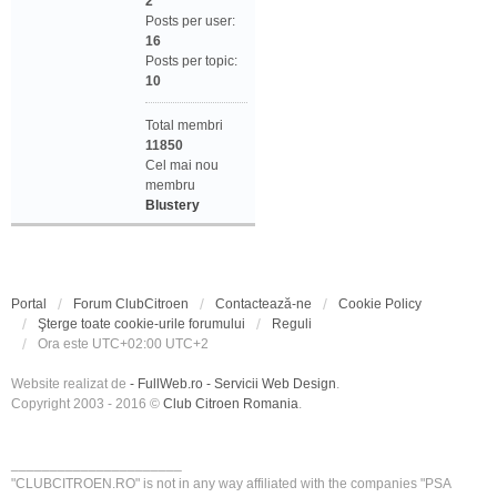
2
Posts per user:
16
Posts per topic:
10
Total membri
11850
Cel mai nou
membru
Blustery
Portal
Forum ClubCitroen
Contactează-ne
Cookie Policy
Şterge toate cookie-urile forumului
Reguli
Ora este UTC+02:00 UTC+2
Website realizat de
- FullWeb.ro - Servicii Web Design
.
Copyright 2003 - 2016 ©
Club Citroen Romania
.
______________________
"CLUBCITROEN.RO" is not in any way affiliated with the companies "PSA