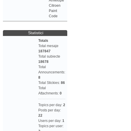
Anvelope
Citroen
Paint
Code
Statistici
Totals
Total mesaje
187847
Total subiecte
18678
Total
Announcements:
8
Total Stickies:
86
Total
Attachments:
0
Topics per day:
2
Posts per day:
22
Users per day:
1
Topics per user: