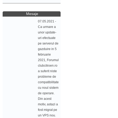
Mesaje
07.05.2021 -
Ca urmare a
unor update-
uri efectuate
pe serverul de
gazduire in 5
februarie
2021, Forumul
clubcitroen.ro
a suferit niste
probleme de
compatibilitate
cu noul sistem
de operare.
Din acest
motiv, astazi a
fost migrat pe
un VPS nou.