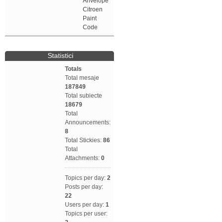
Anvelope
Citroen
Paint
Code
Statistici
Totals
Total mesaje
187849
Total subiecte
18679
Total
Announcements:
8
Total Stickies:
86
Total
Attachments:
0
Topics per day:
2
Posts per day:
22
Users per day:
1
Topics per user: