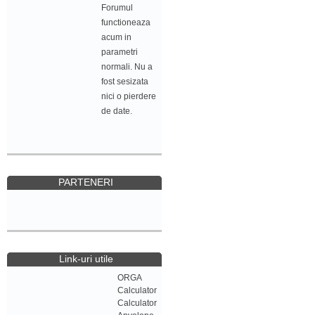
Forumul
functioneaza
acum in
parametri
normali. Nu a
fost sesizata
nici o pierdere
de date.
PARTENERI
Link-uri utile
ORGA
Calculator
Calculator