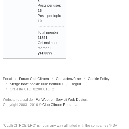
2
Posts per user:
16
Posts per topic:
10
Total membri
11851
Cel mai nou
membru
yezi8899
Portal
Forum ClubCitroen
Contactează-ne
Cookie Policy
Şterge toate cookie-urile forumului
Reguli
Ora este UTC+02:00 UTC+2
Website realizat de
- FullWeb.ro - Servicii Web Design
.
Copyright 2003 - 2016 ©
Club Citroen Romania
.
______________________
"CLUBCITROEN.RO" is not in any way affiliated with the companies "PSA