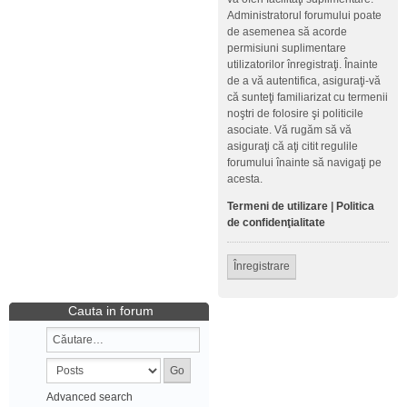
Administratorul forumului poate
de asemenea să acorde
permisiuni suplimentare
utilizatorilor înregistraţi. Înainte
de a vă autentifica, asiguraţi-vă
că sunteţi familiarizat cu termenii
noştri de folosire şi politicile
asociate. Vă rugăm să vă
asiguraţi că aţi citit regulile
forumului înainte să navigaţi pe
acesta.
Termeni de utilizare
|
Politica
de confidenţialitate
Înregistrare
Cauta in forum
Advanced search