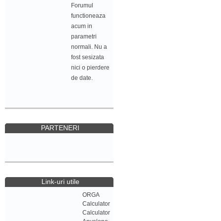
Forumul
functioneaza
acum in
parametri
normali. Nu a
fost sesizata
nici o pierdere
de date.
PARTENERI
Link-uri utile
ORGA
Calculator
Calculator