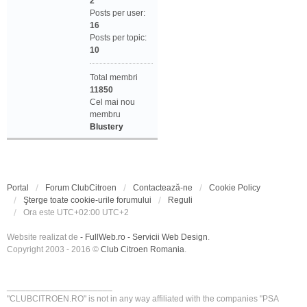
2
Posts per user:
16
Posts per topic:
10
Total membri
11850
Cel mai nou
membru
Blustery
Portal
Forum ClubCitroen
Contactează-ne
Cookie Policy
Şterge toate cookie-urile forumului
Reguli
Ora este UTC+02:00 UTC+2
Website realizat de
- FullWeb.ro - Servicii Web Design
.
Copyright 2003 - 2016 ©
Club Citroen Romania
.
______________________
"CLUBCITROEN.RO" is not in any way affiliated with the companies "PSA