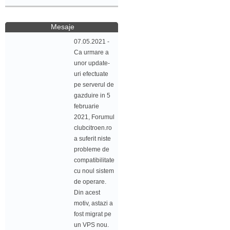
Mesaje
07.05.2021 -
Ca urmare a
unor update-
uri efectuate
pe serverul de
gazduire in 5
februarie
2021, Forumul
clubcitroen.ro
a suferit niste
probleme de
compatibilitate
cu noul sistem
de operare.
Din acest
motiv, astazi a
fost migrat pe
un VPS nou.