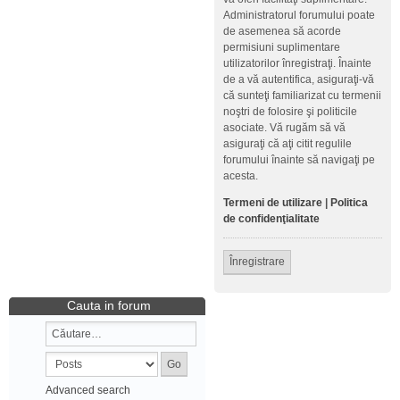
Administratorul forumului poate
de asemenea să acorde
permisiuni suplimentare
utilizatorilor înregistraţi. Înainte
de a vă autentifica, asiguraţi-vă
că sunteţi familiarizat cu termenii
noştri de folosire şi politicile
asociate. Vă rugăm să vă
asiguraţi că aţi citit regulile
forumului înainte să navigaţi pe
acesta.
Termeni de utilizare
|
Politica
de confidenţialitate
Înregistrare
Cauta in forum
Advanced search