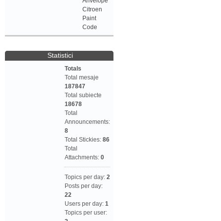
Anvelope
Citroen
Paint
Code
Statistici
Totals
Total mesaje
187847
Total subiecte
18678
Total
Announcements:
8
Total Stickies:
86
Total
Attachments:
0
Topics per day:
2
Posts per day:
22
Users per day:
1
Topics per user: