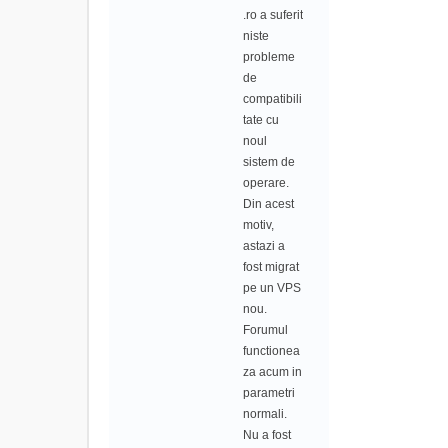
.ro a suferit
niste
probleme
de
compatibili
tate cu
noul
sistem de
operare.
Din acest
motiv,
astazi a
fost migrat
pe un VPS
nou.
Forumul
functionea
za acum in
parametri
normali.
Nu a fost