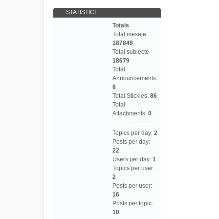
STATISTICI
Totals
Total mesaje
187849
Total subiecte
18679
Total
Announcements:
8
Total Stickies:
86
Total
Attachments:
0
Topics per day:
2
Posts per day:
22
Users per day:
1
Topics per user:
2
Posts per user:
16
Posts per topic:
10