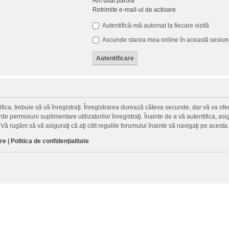
Am uitat parola
Retrimite e-mail-ul de activare
Autentifică-mă automat la fiecare vizită
Ascunde starea mea online în această sesiu
fica, trebuie să vă înregistraţi. Înregistrarea durează câteva secunde, dar vă va ofer
permisiuni suplimentare utilizatorilor înregistraţi. Înainte de a vă autentifica, asigu
. Vă rugăm să vă asiguraţi că aţi citit regulile forumului înainte să navigaţi pe acesta.
are
|
Politica de confidenţialitate