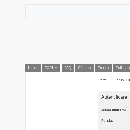
Home
FORUM
FAQ
Căutare
Echipa
Politica 
Portal
Forum Cl
Autentificare
Nume utilizator:
Parolă: