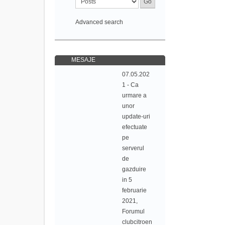
Advanced search
MESAJE
07.05.202
1 - Ca
urmare a
unor
update-uri
efectuate
pe
serverul
de
gazduire
in 5
februarie
2021,
Forumul
clubcitroen