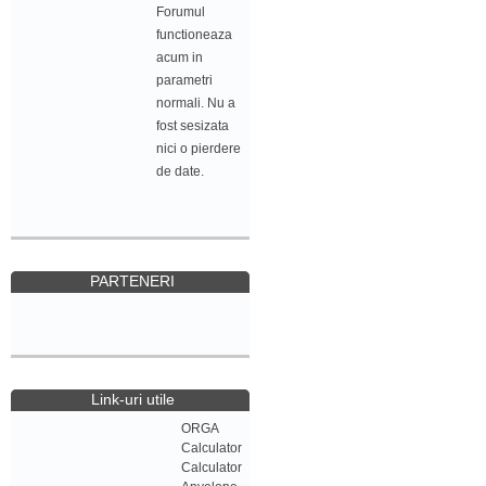
Forumul
functioneaza
acum in
parametri
normali. Nu a
fost sesizata
nici o pierdere
de date.
PARTENERI
Link-uri utile
ORGA
Calculator
Calculator