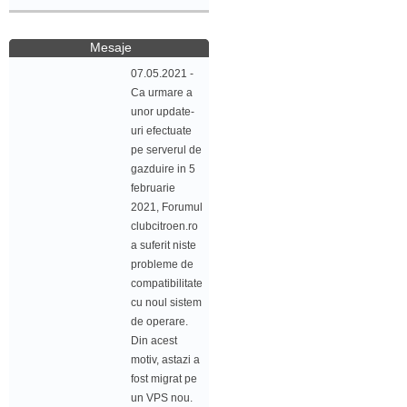
Mesaje
07.05.2021 -
Ca urmare a
unor update-
uri efectuate
pe serverul de
gazduire in 5
februarie
2021, Forumul
clubcitroen.ro
a suferit niste
probleme de
compatibilitate
cu noul sistem
de operare.
Din acest
motiv, astazi a
fost migrat pe
un VPS nou.