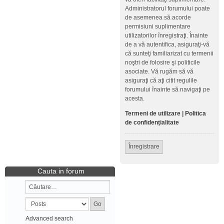
Administratorul forumului poate
de asemenea să acorde
permisiuni suplimentare
utilizatorilor înregistraţi. Înainte
de a vă autentifica, asiguraţi-vă
că sunteţi familiarizat cu termenii
noştri de folosire şi politicile
asociate. Vă rugăm să vă
asiguraţi că aţi citit regulile
forumului înainte să navigaţi pe
acesta.
Termeni de utilizare
|
Politica
de confidenţialitate
Înregistrare
Cauta in forum
Advanced search