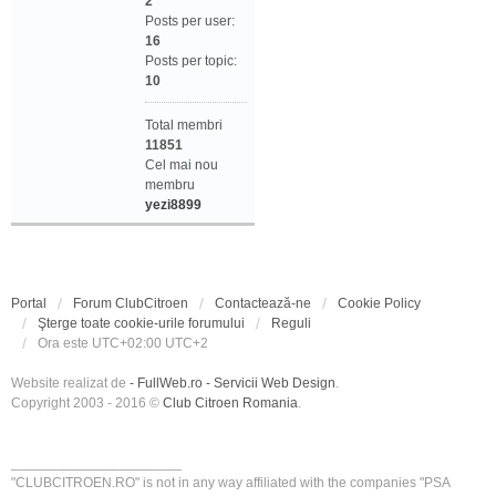
2
Posts per user:
16
Posts per topic:
10
Total membri
11851
Cel mai nou
membru
yezi8899
Portal
Forum ClubCitroen
Contactează-ne
Cookie Policy
Şterge toate cookie-urile forumului
Reguli
Ora este UTC+02:00 UTC+2
Website realizat de
- FullWeb.ro - Servicii Web Design
.
Copyright 2003 - 2016 ©
Club Citroen Romania
.
______________________
"CLUBCITROEN.RO" is not in any way affiliated with the companies "PSA