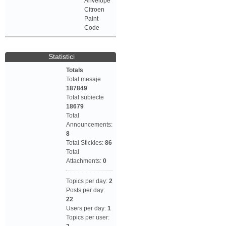
Anvelope
Citroen
Paint
Code
Statistici
Totals
Total mesaje
187849
Total subiecte
18679
Total
Announcements:
8
Total Stickies:
86
Total
Attachments:
0
Topics per day:
2
Posts per day:
22
Users per day:
1
Topics per user: