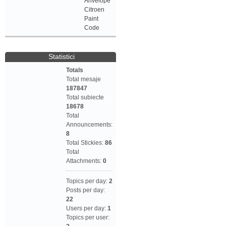
Anvelope
Citroen
Paint
Code
Statistici
Totals
Total mesaje
187847
Total subiecte
18678
Total
Announcements:
8
Total Stickies:
86
Total
Attachments:
0
Topics per day:
2
Posts per day:
22
Users per day:
1
Topics per user: