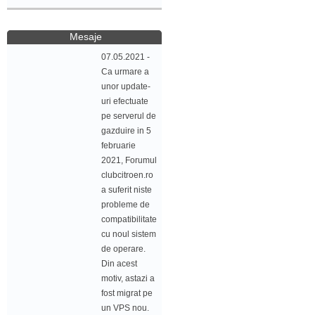
Mesaje
07.05.2021 -
Ca urmare a
unor update-
uri efectuate
pe serverul de
gazduire in 5
februarie
2021, Forumul
clubcitroen.ro
a suferit niste
probleme de
compatibilitate
cu noul sistem
de operare.
Din acest
motiv, astazi a
fost migrat pe
un VPS nou.