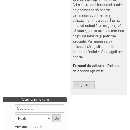
Administratorul forumului poate
de asemenea să acorde
permisiuni suplimentare
utilizatorilor înregistraţi. Înainte
de a vă autentifica, asiguraţi-vă
că sunteţi familiarizat cu termenii
noştri de folosire şi politicile
asociate. Vă rugăm să vă
asiguraţi că aţi citit regulile
forumului înainte să navigaţi pe
acesta.
Termeni de utilizare
|
Politica
de confidenţialitate
Înregistrare
Cauta in forum
Advanced search