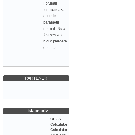
Forumul
functioneaza
acum in
parametri
normali. Nu a
fost sesizata
nici o pierdere
de date.
PARTENERI
Link-uri utile
ORGA
Calculator
Calculator