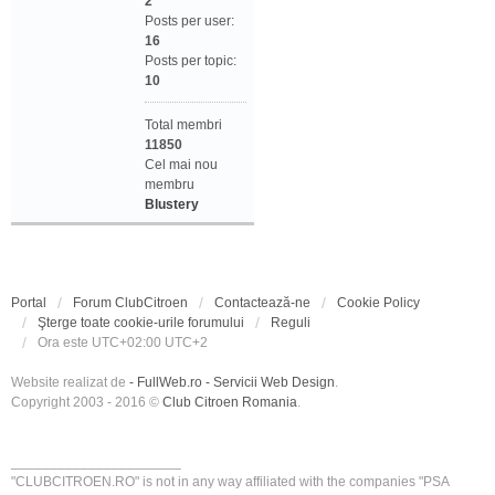
2
Posts per user:
16
Posts per topic:
10
Total membri
11850
Cel mai nou
membru
Blustery
Portal
Forum ClubCitroen
Contactează-ne
Cookie Policy
Şterge toate cookie-urile forumului
Reguli
Ora este UTC+02:00 UTC+2
Website realizat de
- FullWeb.ro - Servicii Web Design
.
Copyright 2003 - 2016 ©
Club Citroen Romania
.
______________________
"CLUBCITROEN.RO" is not in any way affiliated with the companies "PSA