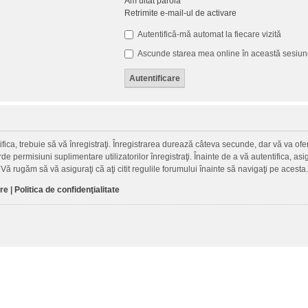
Am uitat parola
Retrimite e-mail-ul de activare
Autentifică-mă automat la fiecare vizită
Ascunde starea mea online în această sesiu
fica, trebuie să vă înregistraţi. Înregistrarea durează câteva secunde, dar vă va ofer
permisiuni suplimentare utilizatorilor înregistraţi. Înainte de a vă autentifica, asigu
. Vă rugăm să vă asiguraţi că aţi citit regulile forumului înainte să navigaţi pe acesta.
are
|
Politica de confidenţialitate