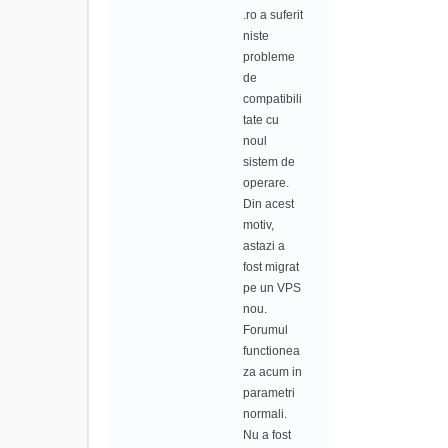
.ro a suferit
niste
probleme
de
compatibili
tate cu
noul
sistem de
operare.
Din acest
motiv,
astazi a
fost migrat
pe un VPS
nou.
Forumul
functionea
za acum in
parametri
normali.
Nu a fost