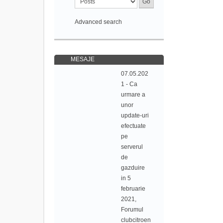
Advanced search
MESAJE
07.05.202
1 - Ca
urmare a
unor
update-uri
efectuate
pe
serverul
de
gazduire
in 5
februarie
2021,
Forumul
clubcitroen