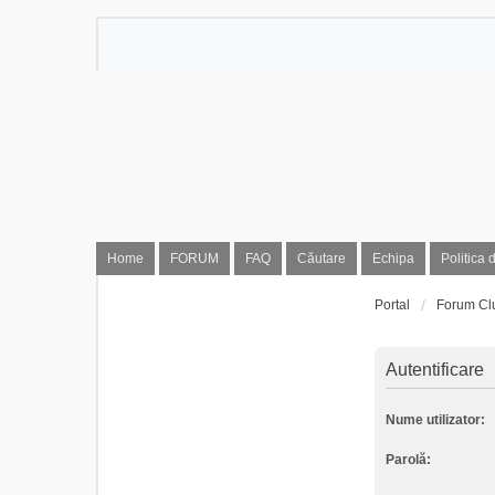
Home
FORUM
FAQ
Căutare
Echipa
Politica 
Portal
Forum Cl
Autentificare
Nume utilizator:
Parolă: