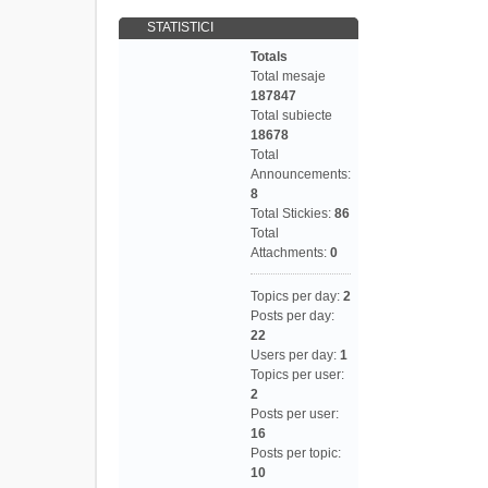
STATISTICI
Totals
Total mesaje
187847
Total subiecte
18678
Total
Announcements:
8
Total Stickies:
86
Total
Attachments:
0
Topics per day:
2
Posts per day:
22
Users per day:
1
Topics per user:
2
Posts per user:
16
Posts per topic:
10