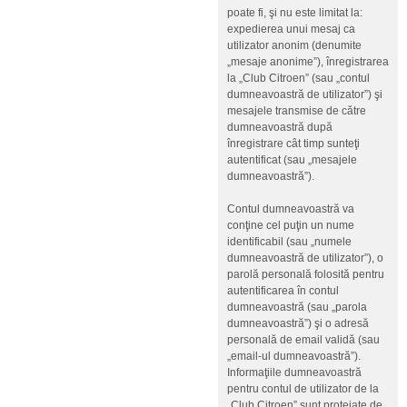
poate fi, şi nu este limitat la:
expedierea unui mesaj ca
utilizator anonim (denumite
„mesaje anonime”), înregistrarea
la „Club Citroen” (sau „contul
dumneavoastră de utilizator”) şi
mesajele transmise de către
dumneavoastră după
înregistrare cât timp sunteţi
autentificat (sau „mesajele
dumneavoastră”).
Contul dumneavoastră va
conţine cel puţin un nume
identificabil (sau „numele
dumneavoastră de utilizator”), o
parolă personală folosită pentru
autentificarea în contul
dumneavoastră (sau „parola
dumneavoastră”) şi o adresă
personală de email validă (sau
„email-ul dumneavoastră”).
Informaţiile dumneavoastră
pentru contul de utilizator de la
„Club Citroen” sunt protejate de