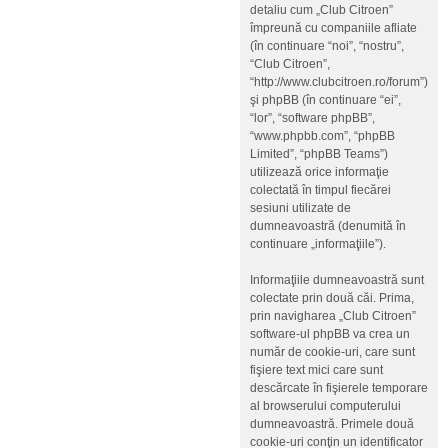
detaliu cum „Club Citroen”
împreună cu companiile afliate
(în continuare “noi”, “nostru”,
“Club Citroen”,
“http://www.clubcitroen.ro/forum”)
şi phpBB (în continuare “ei”,
“lor”, “software phpBB”,
“www.phpbb.com”, “phpBB
Limited”, “phpBB Teams”)
utilizează orice informaţie
colectată în timpul fiecărei
sesiuni utilizate de
dumneavoastră (denumită în
continuare „informaţiile”).
Informaţiile dumneavoastră sunt
colectate prin două căi. Prima,
prin navigharea „Club Citroen”
software-ul phpBB va crea un
număr de cookie-uri, care sunt
fişiere text mici care sunt
descărcate în fişierele temporare
al browserului computerului
dumneavoastră. Primele două
cookie-uri conţin un identificator