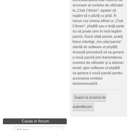
dumneavoastră este mijlocul de
accesare al contului de utilizator
la „Club Citroen”, aşadar vă
rugăm să o păziţi cu grijă. În
niciun caz cineva afiliat cu „Club
Citroen”, phpBB sau o terţă parte
nu vă poate cere în mod legitim
parola. Dacă uitaţi parola, puteţi
folosi interfaţa „Am uitat parola”
oferită de software-ul phpBB.
Această procedură vă va genera
o nouă parolă prin transmiterea
numelui de utilizator şi a adresei
email, apoi software-ul phpBB
va genera o nouă parolă pentru
accesarea contului
dumneavoastră.
Înapoi la ecranul de
autentificare
Cauta in forum