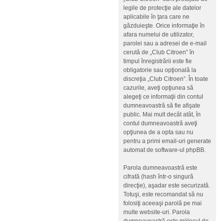
legile de protecţie ale datelor
aplicabile în ţara care ne
găzduieşte. Orice informaţie în
afara numelui de utilizator,
parolei sau a adresei de e-mail
cerută de „Club Citroen” în
timpul înregistrării este fie
obligatorie sau opţională la
discreţia „Club Citroen”. În toate
cazurile, aveţi opţiunea să
alegeţi ce informaţii din contul
dumneavoastră să fie afişate
public. Mai mult decât atât, în
contul dumneavoastră aveţi
opţiunea de a opta sau nu
pentru a primi email-uri generate
automat de software-ul phpBB.
Parola dumneavoastră este
cifrată (hash într-o singură
direcţie), aşadar este securizată.
Totuşi, este recomandat să nu
folosiţi aceeaşi parolă pe mai
multe website-uri. Parola