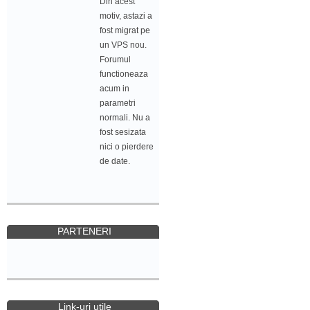
Din acest
motiv, astazi a
fost migrat pe
un VPS nou.
Forumul
functioneaza
acum in
parametri
normali. Nu a
fost sesizata
nici o pierdere
de date.
PARTENERI
Link-uri utile