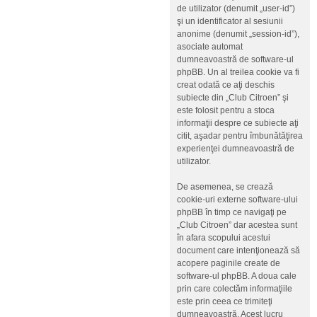
de utilizator (denumit „user-id”)
şi un identificator al sesiunii
anonime (denumit „session-id”),
asociate automat
dumneavoastră de software-ul
phpBB. Un al treilea cookie va fi
creat odată ce aţi deschis
subiecte din „Club Citroen” şi
este folosit pentru a stoca
informaţii despre ce subiecte aţi
citit, aşadar pentru îmbunătăţirea
experienţei dumneavoastră de
utilizator.
De asemenea, se crează
cookie-uri externe software-ului
phpBB în timp ce navigaţi pe
„Club Citroen” dar acestea sunt
în afara scopului acestui
document care intenţionează să
acopere paginile create de
software-ul phpBB. A doua cale
prin care colectăm informaţiile
este prin ceea ce trimiteţi
dumneavoastră. Acest lucru