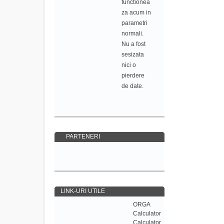
functionea
za acum in
parametri
normali.
Nu a fost
sesizata
nici o
pierdere
de date.
PARTENERI
LINK-URI UTILE
ORGA
Calculator
Calculator