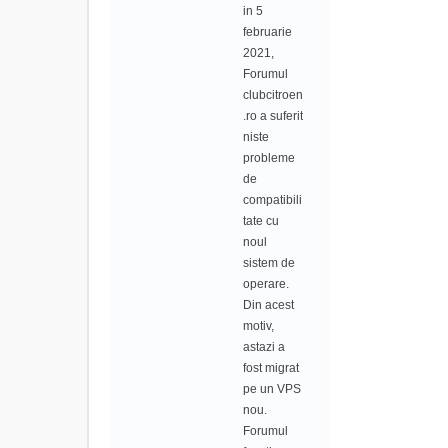
in 5
februarie
2021,
Forumul
clubcitroen
.ro a suferit
niste
probleme
de
compatibili
tate cu
noul
sistem de
operare.
Din acest
motiv,
astazi a
fost migrat
pe un VPS
nou.
Forumul