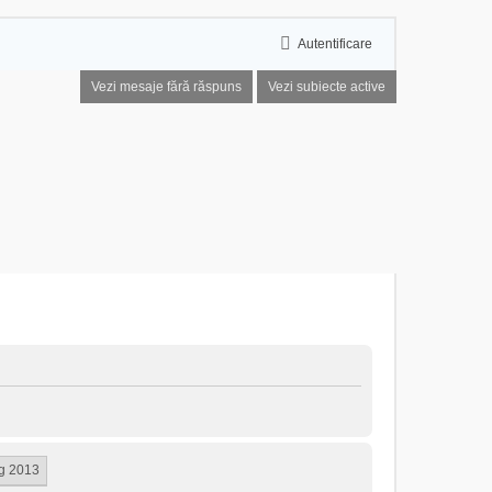
Autentificare
Vezi mesaje fără răspuns
Vezi subiecte active
ug 2013