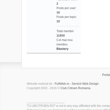
2
Posts per user:
16
Posts per topic:
10
Total membri
11850
Cel mai nou
membru
Blustery
Portal
Website realizat de
- FullWeb.ro - Servicii Web Design
.
Copyright 2003 - 2016 ©
Club Citroen Romania
.
______________________
"CLUBCITROEN.RO" is not in any way affiliated with the compa