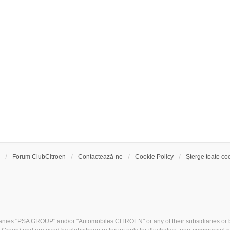
Forum ClubCitroen
Contactează-ne
Cookie Policy
Şterge toate coo
nies "PSA GROUP" and/or "Automobiles CITROEN" or any of their subsidiaries or b