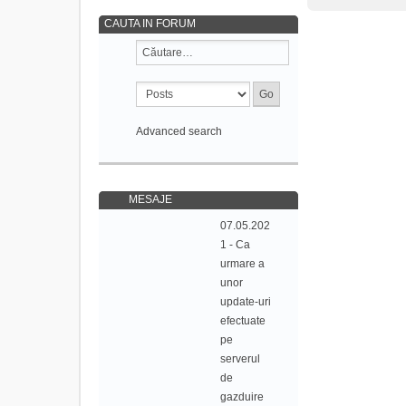
CAUTA IN FORUM
Advanced search
MESAJE
07.05.202
1 - Ca
urmare a
unor
update-uri
efectuate
pe
serverul
de
gazduire