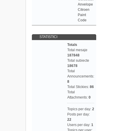
Anvelope
Citroen
Paint
Code
STATISTICI
Totals
Total mesaje
187848
Total subiecte
18678
Total
Announcements:
8
Total Stickies:
86
Total
Attachments:
0
Topics per day:
2
Posts per day:
22
Users per day:
1
Topics per user: