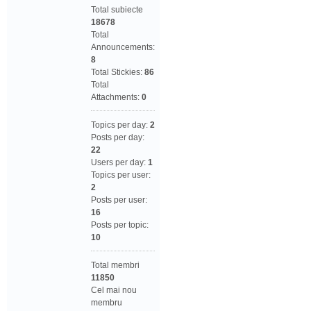
Total subiecte
18678
Total
Announcements:
8
Total Stickies:
86
Total
Attachments:
0
Topics per day:
2
Posts per day:
22
Users per day:
1
Topics per user:
2
Posts per user:
16
Posts per topic:
10
Total membri
11850
Cel mai nou
membru