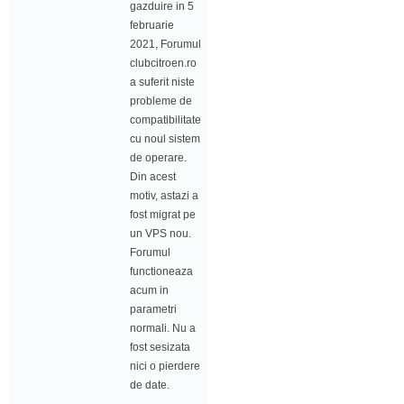
gazduire in 5
februarie
2021, Forumul
clubcitroen.ro
a suferit niste
probleme de
compatibilitate
cu noul sistem
de operare.
Din acest
motiv, astazi a
fost migrat pe
un VPS nou.
Forumul
functioneaza
acum in
parametri
normali. Nu a
fost sesizata
nici o pierdere
de date.