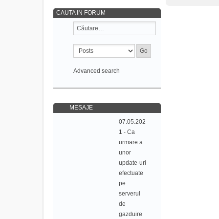
CAUTA IN FORUM
Advanced search
MESAJE
07.05.202
1 - Ca
urmare a
unor
update-uri
efectuate
pe
serverul
de
gazduire