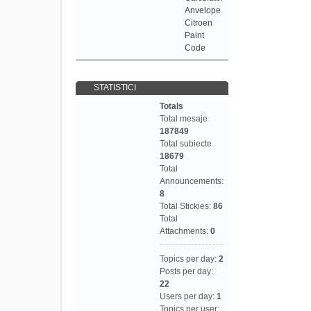
Anvelope
Citroen
Paint
Code
STATISTICI
Totals
Total mesaje
187849
Total subiecte
18679
Total
Announcements:
8
Total Stickies:
86
Total
Attachments:
0
Topics per day:
2
Posts per day:
22
Users per day:
1
Topics per user: