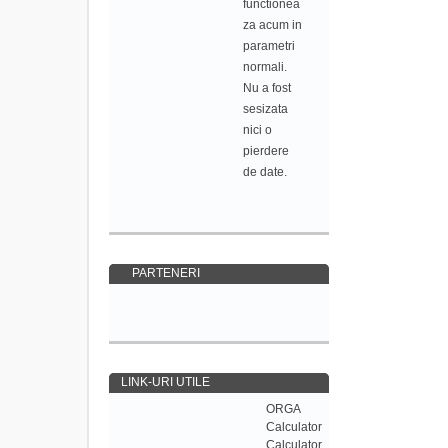
functionea
za acum in
parametri
normali.
Nu a fost
sesizata
nici o
pierdere
de date.
PARTENERI
LINK-URI UTILE
ORGA
Calculator
Calculator