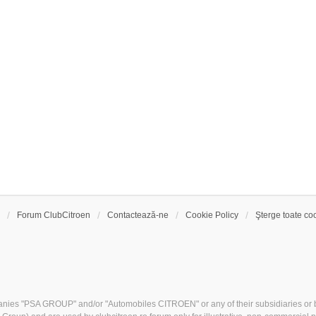
Forum ClubCitroen
Contactează-ne
Cookie Policy
Şterge toate coo
nies "PSA GROUP" and/or "Automobiles CITROEN" or any of their subsidiaries or b