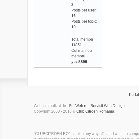
2
Posts per user:
16
Posts per topic:
10
Total membri
11851
Cel mai nou
membru
yezi8899
Portal
Website realizat de
- FullWeb.ro - Servicii Web Design
.
Copyright 2003 - 2016 ©
Club Citroen Romania
.
______________________
"CLUBCITROEN.RO" is not in any way affiliated with the compa