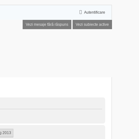
Autentificare
Vezi mesaje fără răspuns
Vezi subiecte active
ug 2013