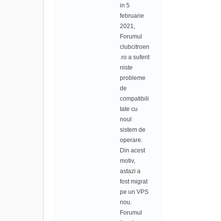
in 5
februarie
2021,
Forumul
clubcitroen
.ro a suferit
niste
probleme
de
compatibili
tate cu
noul
sistem de
operare.
Din acest
motiv,
astazi a
fost migrat
pe un VPS
nou.
Forumul