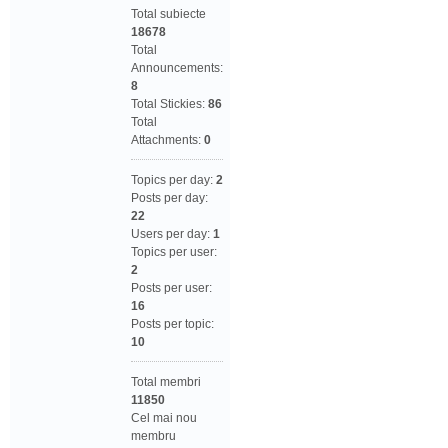
Total subiecte
18678
Total
Announcements:
8
Total Stickies:
86
Total
Attachments:
0
Topics per day:
2
Posts per day:
22
Users per day:
1
Topics per user:
2
Posts per user:
16
Posts per topic:
10
Total membri
11850
Cel mai nou
membru