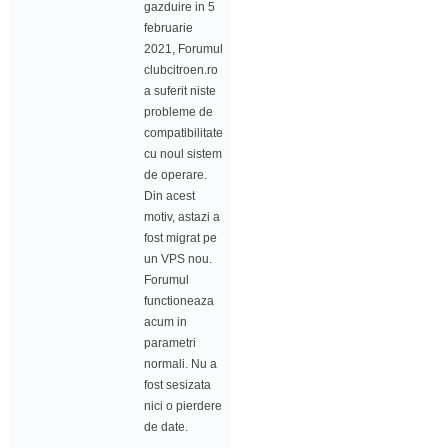
gazduire in 5
februarie
2021, Forumul
clubcitroen.ro
a suferit niste
probleme de
compatibilitate
cu noul sistem
de operare.
Din acest
motiv, astazi a
fost migrat pe
un VPS nou.
Forumul
functioneaza
acum in
parametri
normali. Nu a
fost sesizata
nici o pierdere
de date.