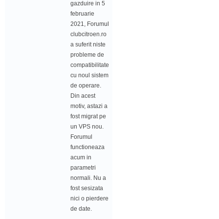
gazduire in 5
februarie
2021, Forumul
clubcitroen.ro
a suferit niste
probleme de
compatibilitate
cu noul sistem
de operare.
Din acest
motiv, astazi a
fost migrat pe
un VPS nou.
Forumul
functioneaza
acum in
parametri
normali. Nu a
fost sesizata
nici o pierdere
de date.