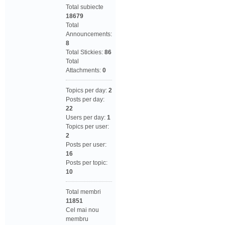
Total subiecte
18679
Total
Announcements:
8
Total Stickies:
86
Total
Attachments:
0
Topics per day:
2
Posts per day:
22
Users per day:
1
Topics per user:
2
Posts per user:
16
Posts per topic:
10
Total membri
11851
Cel mai nou
membru