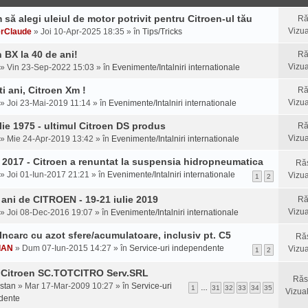
să alegi uleiul de motor potrivit pentru Citroen-ul tău
Ră
Vizua
erClaude
» Joi 10-Apr-2025 18:35 » în
Tips/Tricks
 BX la 40 de ani!
Ră
Vizua
» Vin 23-Sep-2022 15:03 » în
Evenimente/Intalniri internationale
i ani, Citroen Xm !
Ră
Vizua
» Joi 23-Mai-2019 11:14 » în
Evenimente/Intalniri internationale
lie 1975 - ultimul Citroen DS produs
Ră
Vizua
» Mie 24-Apr-2019 13:42 » în
Evenimente/Intalniri internationale
e 2017 - Citroen a renuntat la suspensia hidropneumatica
Ră
» Joi 01-Iun-2017 21:21 » în
Evenimente/Intalniri internationale
Vizua
1
2
 ani de CITROEN - 19-21 iulie 2019
Ră
Vizua
» Joi 08-Dec-2016 19:07 » în
Evenimente/Intalniri internationale
/Incarc cu azot sfere/acumulatoare, inclusiv pt. C5
Ră
IAN
» Dum 07-Iun-2015 14:27 » în
Service-uri independente
Vizua
1
2
r Citroen SC.TOTCITRO Serv.SRL
Răs
stan
» Mar 17-Mar-2009 10:27 » în
Service-uri
1
…
31
32
33
34
35
Vizual
dente