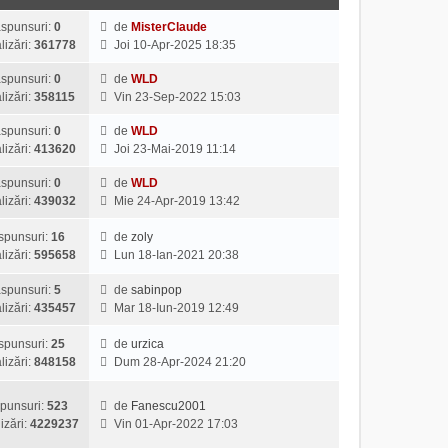
spunsuri:
0
de
MisterClaude
V
lizări:
361778
Joi 10-Apr-2025 18:35
e
z
spunsuri:
0
de
WLD
V
i
lizări:
358115
Vin 23-Sep-2022 15:03
e
u
z
l
spunsuri:
0
de
WLD
V
i
t
lizări:
413620
Joi 23-Mai-2019 11:14
e
u
i
z
l
spunsuri:
0
de
WLD
m
V
i
t
lizări:
439032
Mie 24-Apr-2019 13:42
u
e
u
i
l
z
l
m
spunsuri:
16
de
zoly
m
V
i
t
u
lizări:
595658
Lun 18-Ian-2021 20:38
e
e
u
i
l
s
z
l
m
spunsuri:
5
de
sabinpop
m
a
V
i
t
u
lizări:
435457
Mar 18-Iun-2019 12:49
e
j
e
u
i
l
s
z
l
m
m
spunsuri:
25
de
urzica
a
V
i
t
u
e
lizări:
848158
Dum 28-Apr-2024 21:20
j
e
u
i
l
s
z
l
m
m
a
punsuri:
523
de
Fanescu2001
i
t
u
e
j
V
izări:
4229237
Vin 01-Apr-2022 17:03
u
i
l
s
e
l
m