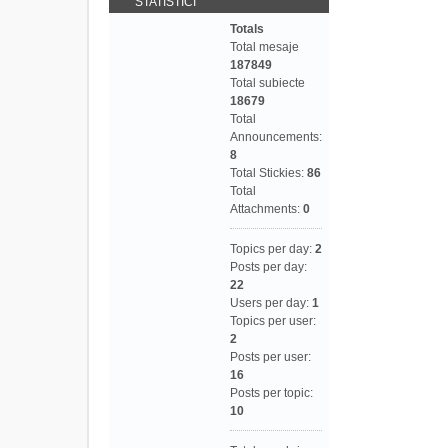
STATISTICI
Totals
Total mesaje
187849
Total subiecte
18679
Total
Announcements:
8
Total Stickies:
86
Total
Attachments:
0
Topics per day:
2
Posts per day:
22
Users per day:
1
Topics per user:
2
Posts per user:
16
Posts per topic:
10