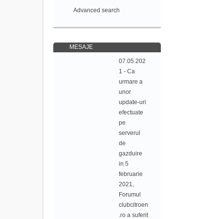
Advanced search
MESAJE
07.05.202
1 - Ca
urmare a
unor
update-uri
efectuate
pe
serverul
de
gazduire
in 5
februarie
2021,
Forumul
clubcitroen
.ro a suferit