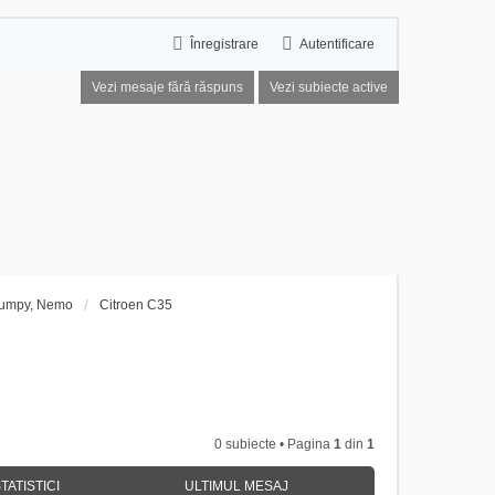
Înregistrare
Autentificare
Vezi mesaje fără răspuns
Vezi subiecte active
 Jumpy, Nemo
Citroen C35
0 subiecte • Pagina
1
din
1
TATISTICI
ULTIMUL MESAJ