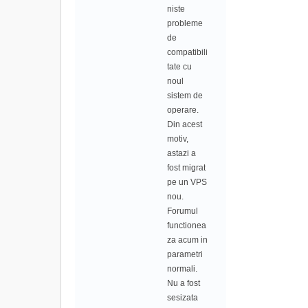
niste
probleme
de
compatibili
tate cu
noul
sistem de
operare.
Din acest
motiv,
astazi a
fost migrat
pe un VPS
nou.
Forumul
functionea
za acum in
parametri
normali.
Nu a fost
sesizata