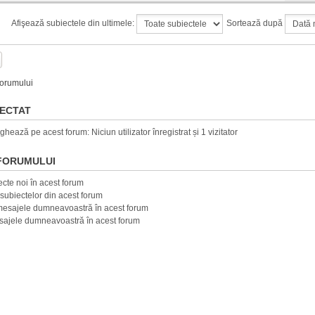
Afişează subiectele din ultimele:
Sortează după
forumului
NECTAT
ighează pe acest forum: Niciun utilizator înregistrat și 1 vizitator
 FORUMULUI
ecte noi în acest forum
ubiectelor din acest forum
mesajele dumneavoastră în acest forum
sajele dumneavoastră în acest forum