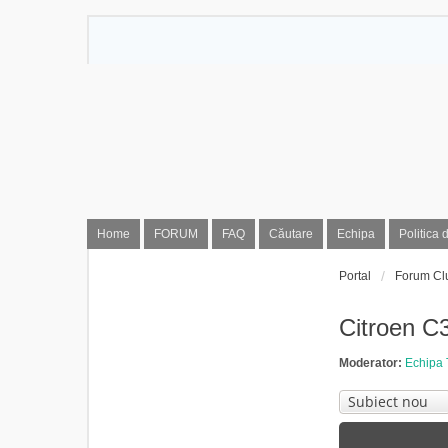
Home
FORUM
FAQ
Căutare
Echipa
Politica 
Portal
Forum Cl
Citroen C
Moderator:
Echipa 
Subiect nou