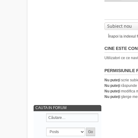
Subiect nou
Înapoi la indexul 
CINE ESTE CO
Utilizatori ce ce nav
PERMISIUNILE
Nu puteţi
scrie subi
Nu puteţi
răspunde s
Nu puteţi
modifica 
Nu puteţi
şterge me
CAUTA IN FORUM