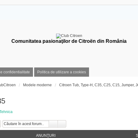
Comunitatea pasionaţilor de Citroën din România
de confidentialitate
Politica de utilizare a cookies
ubCitroen
Modele moderne
Citroen Tub, Type-H, C35, C25, C15, Jumper,
35
Tehnica
ANUNŢURI
S