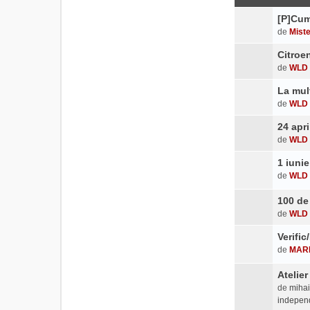
[P]Cum 
de
Mist
Citroen
de
WLD
La mult
de
WLD
24 apri
de
WLD
1 iuni
de
WLD
100 de
de
WLD
Verific
de
MAR
Atelie
de
mihai
indepen